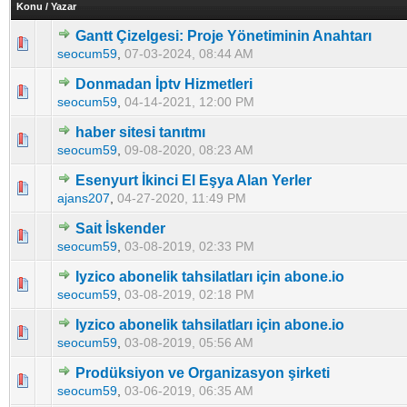
Konu
/
Yazar
Gantt Çizelgesi: Proje Yönetiminin Anahtarı
0 Oy - Ortalama 5 üzerinden 0
1
2
3
4
5
seocum59
,
07-03-2024, 08:44 AM
Donmadan İptv Hizmetleri
0 Oy - Ortalama 5 üzerinden 0
1
2
3
4
5
seocum59
,
04-14-2021, 12:00 PM
haber sitesi tanıtmı
0 Oy - Ortalama 5 üzerinden 0
1
2
3
4
5
seocum59
,
09-08-2020, 08:23 AM
Esenyurt İkinci El Eşya Alan Yerler
0 Oy - Ortalama 5 üzerinden 0
1
2
3
4
5
ajans207
,
04-27-2020, 11:49 PM
Sait İskender
0 Oy - Ortalama 5 üzerinden 0
1
2
3
4
5
seocum59
,
03-08-2019, 02:33 PM
Iyzico abonelik tahsilatları için abone.io
0 Oy - Ortalama 5 üzerinden 0
1
2
3
4
5
seocum59
,
03-08-2019, 02:18 PM
Iyzico abonelik tahsilatları için abone.io
0 Oy - Ortalama 5 üzerinden 0
1
2
3
4
5
seocum59
,
03-08-2019, 05:56 AM
Prodüksiyon ve Organizasyon şirketi
0 Oy - Ortalama 5 üzerinden 0
1
2
3
4
5
seocum59
,
03-06-2019, 06:35 AM