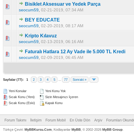
Bisiklet Aksesuar ve Yedek Parça
0 Oy - Ortalama 5 üzerinden 0
1
2
3
4
5
seocum59
,
02-21-2019, 07:34 AM
BEY EDUCATE
0 Oy - Ortalama 5 üzerinden 0
1
2
3
4
5
seocum59
,
02-20-2019, 08:17 AM
Kripto Kılavuz
0 Oy - Ortalama 5 üzerinden 0
1
2
3
4
5
seocum59
,
02-13-2019, 06:16 AM
Faturalı Hatlara 12 Ay Vade ile 5.000 TL Kredi
0 Oy - Ortalama 5 üzerinden 0
1
2
3
4
5
seocum59
,
02-09-2019, 06:45 AM
Sayfalar (77):
1
2
3
4
5
...
77
Sonraki »
Yeni Konular
Yeni Konu Yok
Sıcak Konu (Yeni)
Sizin Mesajınızı İçeren
Sıcak Konu (Eski)
Kapalı Konu
Forum Takımı
İletişim
Forum Mobil
En Üste Dön
Arşiv
Forumları Okundu
Türkçe Çeviri:
MyBBKursu.Com
, Kodlayanlar
MyBB
, © 2002-2026
MyBB Group
.