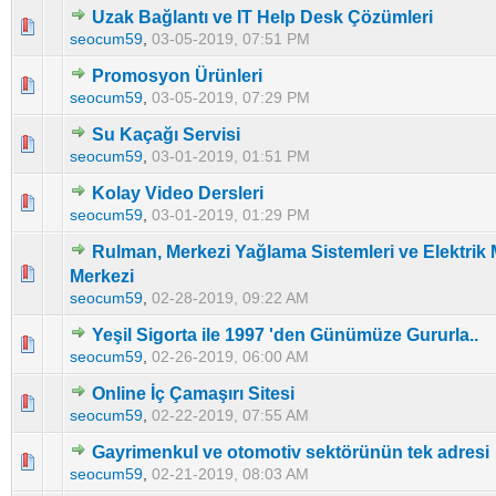
Uzak Bağlantı ve IT Help Desk Çözümleri
0 Oy - Ortalama 5 üzerinden 0
1
2
3
4
5
seocum59
,
03-05-2019, 07:51 PM
Promosyon Ürünleri
0 Oy - Ortalama 5 üzerinden 0
1
2
3
4
5
seocum59
,
03-05-2019, 07:29 PM
Su Kaçağı Servisi
0 Oy - Ortalama 5 üzerinden 0
1
2
3
4
5
seocum59
,
03-01-2019, 01:51 PM
Kolay Video Dersleri
0 Oy - Ortalama 5 üzerinden 0
1
2
3
4
5
seocum59
,
03-01-2019, 01:29 PM
Rulman, Merkezi Yağlama Sistemleri ve Elektrik
0 Oy - Ortalama 5 üzerinden 0
1
2
3
4
5
Merkezi
seocum59
,
02-28-2019, 09:22 AM
Yeşil Sigorta ile 1997 'den Günümüze Gururla..
0 Oy - Ortalama 5 üzerinden 0
1
2
3
4
5
seocum59
,
02-26-2019, 06:00 AM
Online İç Çamaşırı Sitesi
0 Oy - Ortalama 5 üzerinden 0
1
2
3
4
5
seocum59
,
02-22-2019, 07:55 AM
Gayrimenkul ve otomotiv sektörünün tek adresi
0 Oy - Ortalama 5 üzerinden 0
1
2
3
4
5
seocum59
,
02-21-2019, 08:03 AM