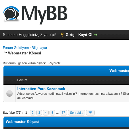
Sitemize Hoşgeldiniz, Ziyaretçi!
Giriş
Kayıt Ol
Forum Geldiyom
›
Bilgisayar
Webmaster Köşesi
Bu forumu gezen kullanıcı(lar): 5 Ziyaretçi
'Webmaster
Forum
İnternetten Para Kazanmak
Adsense ve Adwords nedir, nasıl kullanılır? İnternetten nasıl para kazanılır? S
açıklamaları.
Sayfalar (77):
1
2
3
4
5
...
77
Sonraki »
Webmaster Köşesi