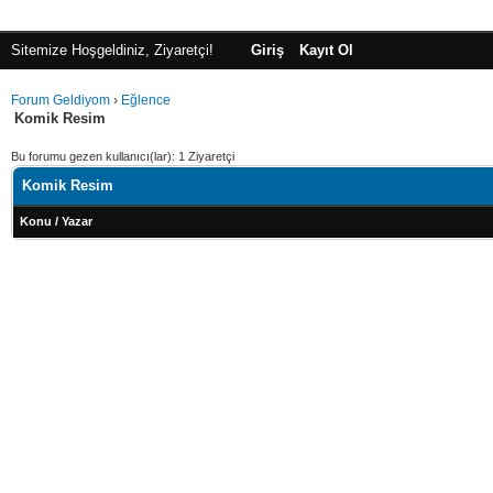
Sitemize Hoşgeldiniz, Ziyaretçi!
Giriş
Kayıt Ol
Forum Geldiyom
›
Eğlence
Komik Resim
Bu forumu gezen kullanıcı(lar): 1 Ziyaretçi
Komik Resim
Konu
/
Yazar